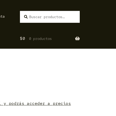
Buscar
BUSCAR
nta
por:
$
0
0 productos
í y podrás acceder a precios