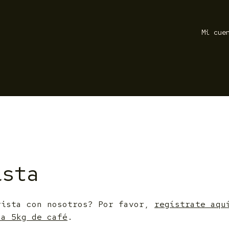
Mi cue
ista
rista con nosotros? Por favor,
regístrate aqu
 a 5kg de café
.