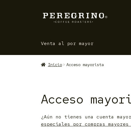
Ir
Saltar
a
al
la
contenido
navegación
Venta al por mayor
Inicio
Acceso mayorista
Acceso mayor
¿Aún no tienes una cuenta mayo
especiales por compras mayores